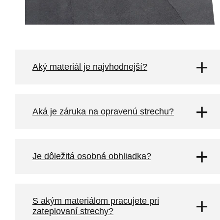
Aký materiál je najvhodnejší?
Aká je záruka na opravenú strechu?
Je dôležitá osobná obhliadka?
S akým materiálom pracujete pri
zateplovaní strechy?