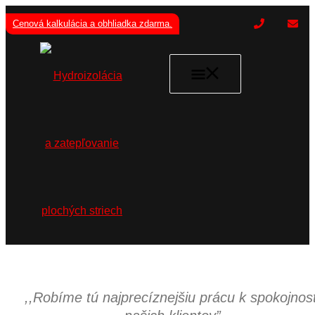
Preskočiť
na
Cenová kalkulácia a obhliadka zdarma.
obsah
Hlavné
Menu
,,Robíme tú najprecíznejšiu prácu k spokojnost