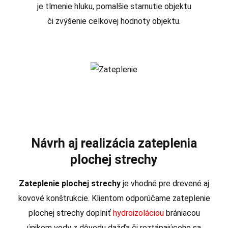
je tlmenie hluku, pomalšie starnutie objektu
či zvýšenie celkovej hodnoty objektu.
Návrh aj realizácia zateplenia
plochej strechy
Zateplenie plochej strechy
je vhodné pre drevené aj
kovové konštrukcie. Klientom odporúčame zateplenie
plochej strechy doplniť
hydroizoláciou
brániacou
únikom vody z dôvodu dažďa či roztápajúceho sa