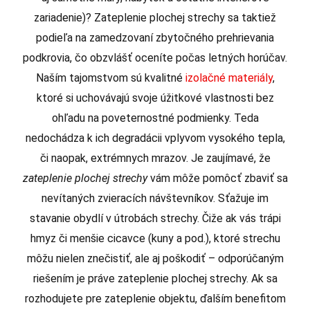
zariadenie)? Zateplenie plochej strechy sa taktiež
podieľa na zamedzovaní zbytočného prehrievania
podkrovia, čo obzvlášť oceníte počas letných horúčav.
Naším tajomstvom sú kvalitné
izolačné materiály
,
ktoré si uchovávajú svoje úžitkové vlastnosti bez
ohľadu na poveternostné podmienky. Teda
nedochádza k ich degradácii vplyvom vysokého tepla,
či naopak, extrémnych mrazov. Je zaujímavé, že
zateplenie plochej strechy
vám môže pomôcť zbaviť sa
nevítaných zvieracích návštevníkov. Sťažuje im
stavanie obydlí v útrobách strechy. Čiže ak vás trápi
hmyz či menšie cicavce (kuny a pod.), ktoré strechu
môžu nielen znečistiť, ale aj poškodiť – odporúčaným
riešením je práve zateplenie plochej strechy. Ak sa
rozhodujete pre zateplenie objektu, ďalším benefitom