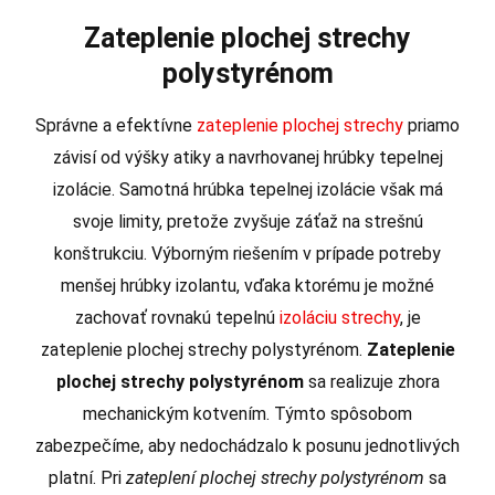
Zateplenie plochej strechy
polystyrénom
Správne a efektívne
zateplenie plochej strechy
priamo
závisí od výšky atiky a navrhovanej hrúbky tepelnej
izolácie. Samotná hrúbka tepelnej izolácie však má
svoje limity, pretože zvyšuje záťaž na strešnú
konštrukciu. Výborným riešením v prípade potreby
menšej hrúbky izolantu, vďaka ktorému je možné
zachovať rovnakú tepelnú
izoláciu strechy
, je
zateplenie plochej strechy polystyrénom.
Zateplenie
plochej strechy polystyrénom
sa realizuje zhora
mechanickým kotvením. Týmto spôsobom
zabezpečíme, aby nedochádzalo k posunu jednotlivých
platní. Pri
zateplení plochej strechy polystyrénom
sa