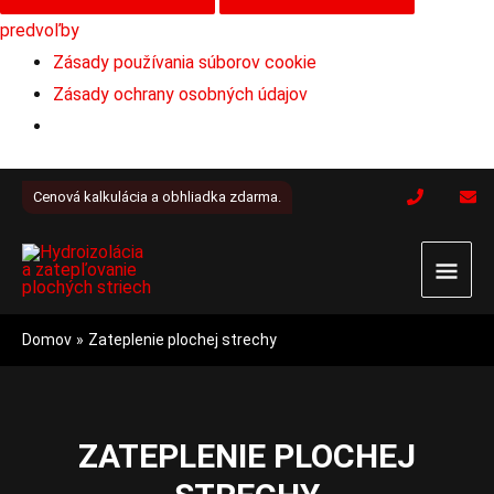
predvoľby
Zásady používania súborov cookie
Zásady ochrany osobných údajov
Preskočiť
Cenová kalkulácia a obhliadka zdarma.
na
obsah
Hlav
Men
Domov
Zateplenie plochej strechy
ZATEPLENIE PLOCHEJ