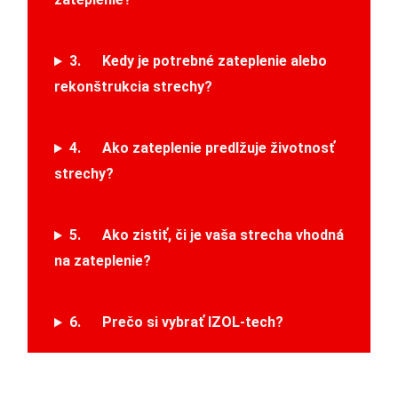
3. Kedy je potrebné zateplenie alebo
rekonštrukcia strechy?
4. Ako zateplenie predlžuje životnosť
strechy?
5. Ako zistiť, či je vaša strecha vhodná
na zateplenie?
6. Prečo si vybrať IZOL-tech?